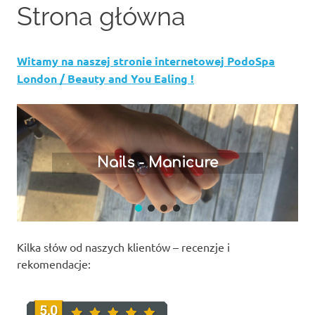
Strona główna
content
Witamy na naszej stronie internetowej PodoSpa
London / Beauty and You Ealing !
Nails - Manicure
Kilka słów od naszych klientów – recenzje i
rekomendacje: