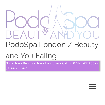
PodoSpa London / Beauty
and You Ealing
Nail salon – Beauty salon – Foot care – Call us: 07475 631988 or
07566 232562
MENU
Skip
to