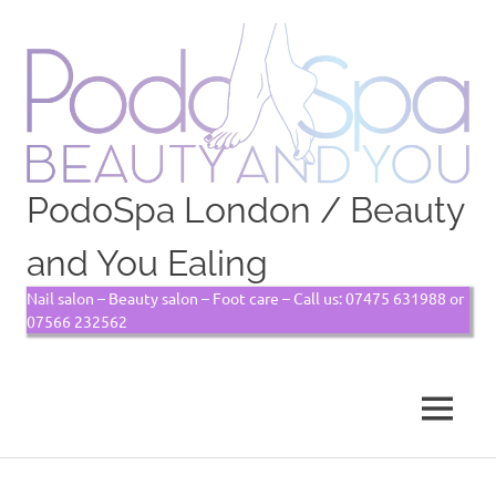
PodoSpa London / Beauty
and You Ealing
Nail salon – Beauty salon – Foot care – Call us: 07475 631988 or
07566 232562
MENU
Skip
to