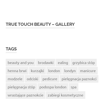
TRUE TOUCH BEAUTY – GALLERY
TAGS
beauty and you
brodawki
ealing
grzybica stóp
henna brwi
kurzajki
london
londyn
manicure
modzele
odciski
pedicure
pielęgnacja paznokci
pielęgnacja stóp
podospa london
spa
wrastające paznokcie
zabiegi kosmetyczne