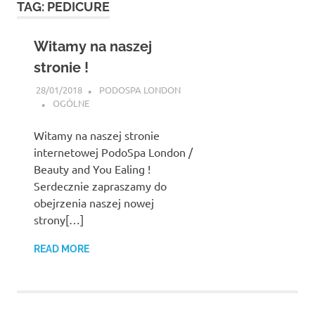
TAG:
PEDICURE
content
Witamy na naszej
stronie !
28/01/2018
PODOSPA LONDON
OGÓLNE
Witamy na naszej stronie
internetowej PodoSpa London /
Beauty and You Ealing !
Serdecznie zapraszamy do
obejrzenia naszej nowej
strony[…]
READ MORE