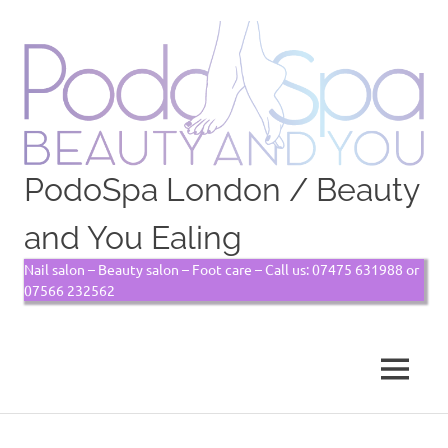
PodoSpa London / Beauty
and You Ealing
Nail salon – Beauty salon – Foot care – Call us: 07475 631988 or
07566 232562
MENU
Skip
to