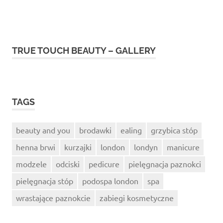
TRUE TOUCH BEAUTY – GALLERY
TAGS
beauty and you
brodawki
ealing
grzybica stóp
henna brwi
kurzajki
london
londyn
manicure
modzele
odciski
pedicure
pielęgnacja paznokci
pielęgnacja stóp
podospa london
spa
wrastające paznokcie
zabiegi kosmetyczne