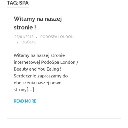
TAG:
SPA
content
Witamy na naszej
stronie !
28/01/2018
PODOSPA LONDON
OGÓLNE
Witamy na naszej stronie
internetowej PodoSpa London /
Beauty and You Ealing !
Serdecznie zapraszamy do
obejrzenia naszej nowej
strony[…]
READ MORE