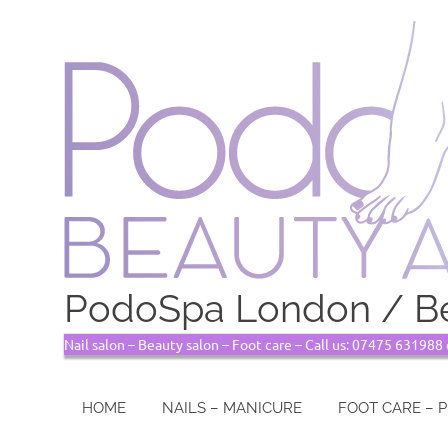
PodoSpa London / Be
Nail salon – Beauty salon – Foot care – Call us: 07475 63198
HOME
NAILS – MANICURE
FOOT CARE – 