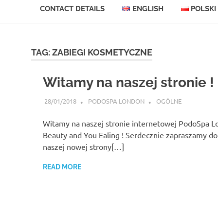
CONTACT DETAILS
ENGLISH
POLSKI
Skip
to
content
TAG:
ZABIEGI KOSMETYCZNE
Witamy na naszej stronie !
28/01/2018
PODOSPA LONDON
OGÓLNE
Witamy na naszej stronie internetowej PodoSpa L
Beauty and You Ealing ! Serdecznie zapraszamy do
naszej nowej strony[…]
READ MORE