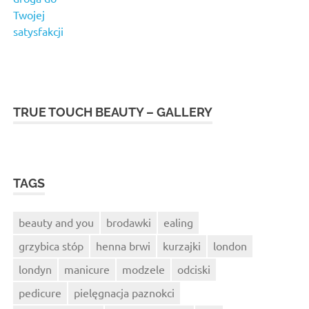
Twojej
satysfakcji
TRUE TOUCH BEAUTY – GALLERY
TAGS
beauty and you
brodawki
ealing
grzybica stóp
henna brwi
kurzajki
london
londyn
manicure
modzele
odciski
pedicure
pielęgnacja paznokci