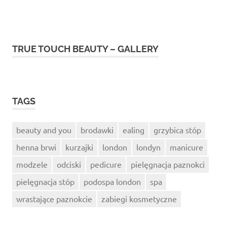
TRUE TOUCH BEAUTY – GALLERY
TAGS
beauty and you
brodawki
ealing
grzybica stóp
henna brwi
kurzajki
london
londyn
manicure
modzele
odciski
pedicure
pielęgnacja paznokci
pielęgnacja stóp
podospa london
spa
wrastające paznokcie
zabiegi kosmetyczne