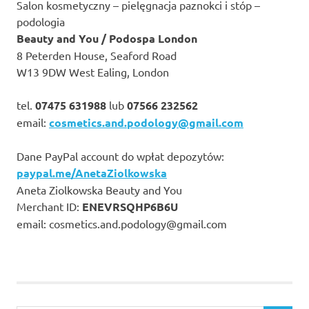
Salon kosmetyczny – pielęgnacja paznokci i stóp –
podologia
Beauty and You / Podospa London
8 Peterden House, Seaford Road
W13 9DW West Ealing, London
tel.
07475 631988
lub
07566 232562
email:
cosmetics.and.podology@gmail.com
Dane PayPal account do wpłat depozytów:
paypal.me/AnetaZiolkowska
Aneta Ziolkowska Beauty and You
Merchant ID:
ENEVRSQHP6B6U
email: cosmetics.and.podology@gmail.com