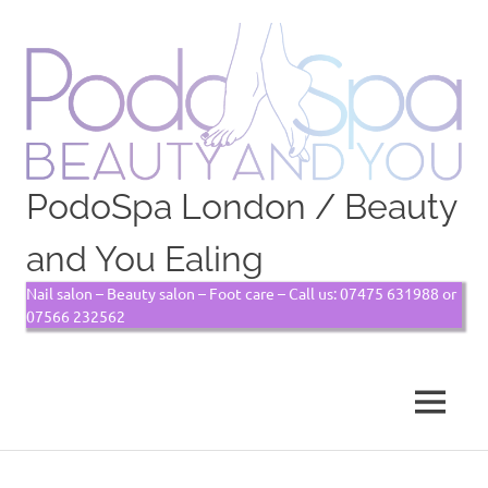
PodoSpa London / Beauty
and You Ealing
Nail salon – Beauty salon – Foot care – Call us: 07475 631988 or
07566 232562
MENU
Skip
to