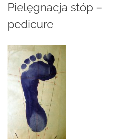
Pielęgnacja stóp –
content
pedicure