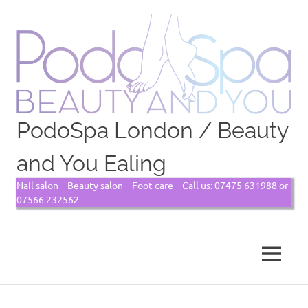
PodoSpa London / Beauty
and You Ealing
Nail salon – Beauty salon – Foot care – Call us: 07475 631988 or
07566 232562
MENU
Skip
to