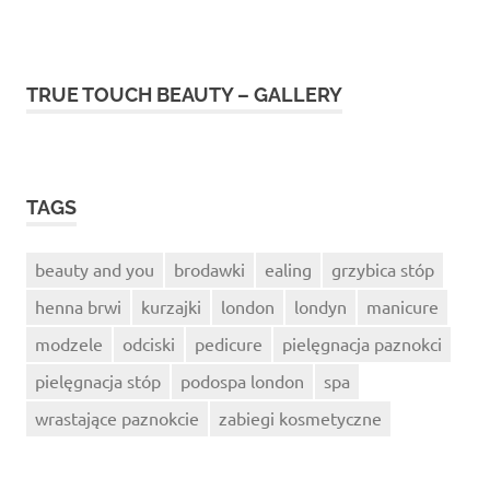
TRUE TOUCH BEAUTY – GALLERY
TAGS
beauty and you
brodawki
ealing
grzybica stóp
henna brwi
kurzajki
london
londyn
manicure
modzele
odciski
pedicure
pielęgnacja paznokci
pielęgnacja stóp
podospa london
spa
wrastające paznokcie
zabiegi kosmetyczne