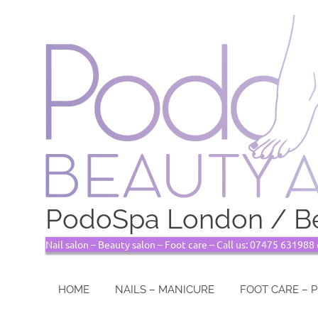
PodoSpa London / Be
Nail salon – Beauty salon – Foot care – Call us: 07475 63198
HOME
NAILS – MANICURE
FOOT CARE – 