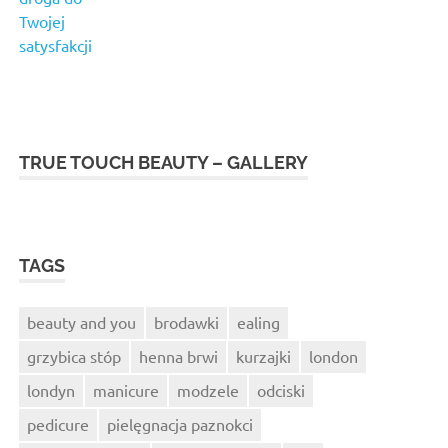
Twojej
satysfakcji
TRUE TOUCH BEAUTY – GALLERY
TAGS
beauty and you
brodawki
ealing
grzybica stóp
henna brwi
kurzajki
london
londyn
manicure
modzele
odciski
pedicure
pielęgnacja paznokci