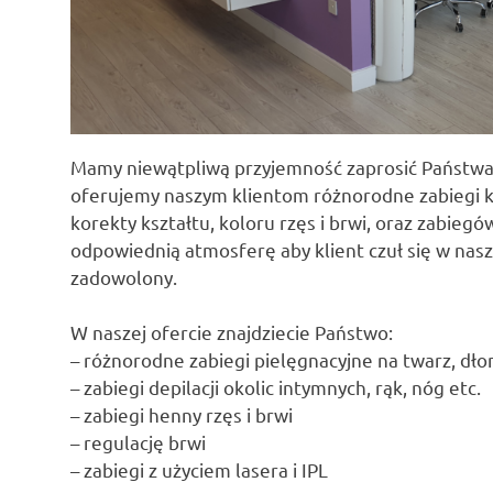
Mamy niewątpliwą przyjemność zaprosić Państwa
oferujemy naszym klientom różnorodne zabiegi kos
korekty kształtu, koloru rzęs i brwi, oraz zabiegó
odpowiednią atmosferę aby klient czuł się w nas
zadowolony.
W naszej ofercie znajdziecie Państwo:
– różnorodne zabiegi pielęgnacyjne na twarz, dłoni
– zabiegi depilacji okolic intymnych, rąk, nóg etc.
– zabiegi henny rzęs i brwi
– regulację brwi
– zabiegi z użyciem lasera i IPL