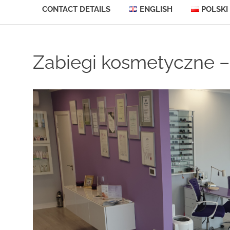
CONTACT DETAILS
ENGLISH
POLSKI
Skip
to
content
Zabiegi kosmetyczne –